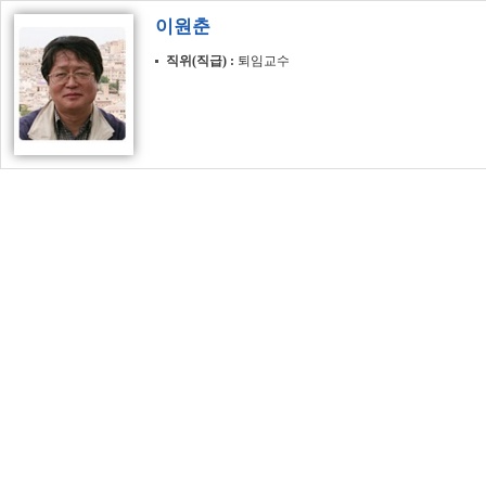
이원춘
직위(직급)
퇴임교수