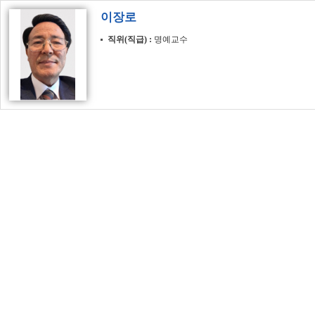
이장로
직위(직급)
명예교수