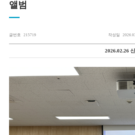
앨범
학과
교육
소개
과정
구성
졸업
글번호
215719
작성일
2026.0
원
요건
2026.02.26
학부
학과
장학
제도
대학
원
정기
행사
게시
판
앨범
회원
New