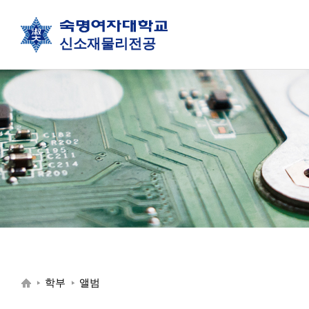
신소재물리전공
학부
앨범