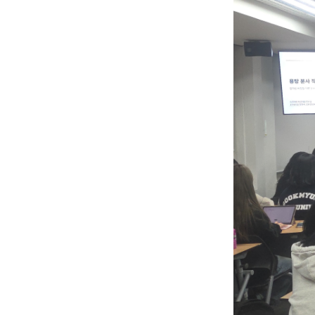
New
node