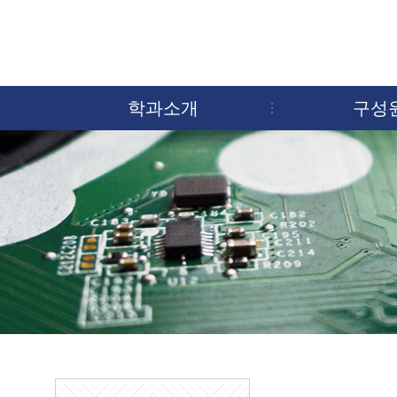
학과소개
구성
전공소개
교육목표
연혁
전임교수
향후