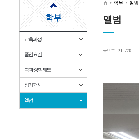
학부
앨범
학부
앨범
학과
교육
소개
과정
교육과정
구성
졸업
글번호
215720
원
요건
졸업요건
학부
학과
학과 장학제도
장학
제도
정기행사
대학
원
앨범
정기
행사
게시
판
앨범
회원