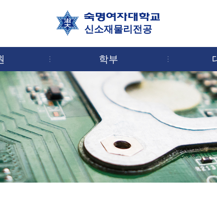
신소재물리전공
원
학부
 전망 및 졸업 후 진로
역대교수진
교육과정
초빙교수/시간강사
위치 및 연락처
교육과정
졸업요건
조교
실험실 소개
학과 장학제
학생