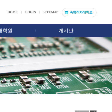
HOME
LOGIN
SITEMAP
숙명여자대학교
대학원
게시판
도
회
학위논문
학사공지
정기행사
학과소식
앨범
사이트맵