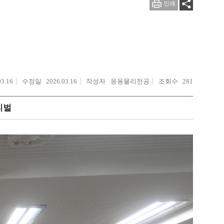
인쇄
03.16
수정일
2026.03.16
작성자
응용물리전공
조회수
281
스티벌